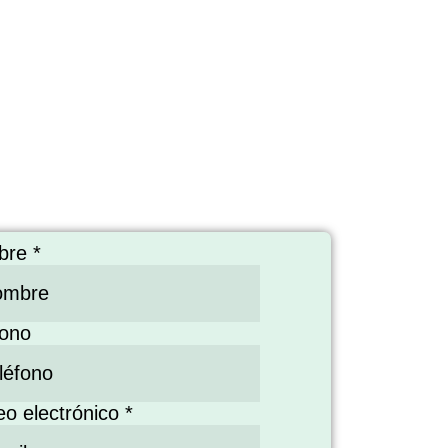
bre
*
fono
eo electrónico
*